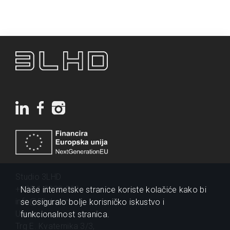
Studio 3LHD
+385 1 2320 200
Naše internetske stranice koriste kolačiće kako bi
info@3lhd.com
se osiguralo bolje korisničko iskustvo i
Urania
funkcionalnost stranica.
Trg E. Kvaternika 3/3,