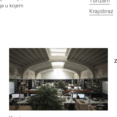
Turizam
nja u kojem
Krajobraz
Z