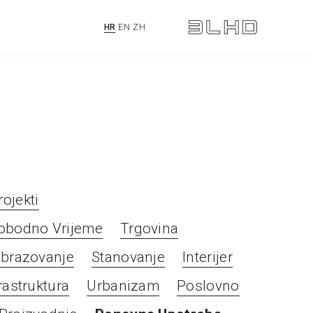
HR
EN
ZH
ojekti
obodno Vrijeme
Trgovina
brazovanje
Stanovanje
Interijer
rastruktura
Urbanizam
Poslovno