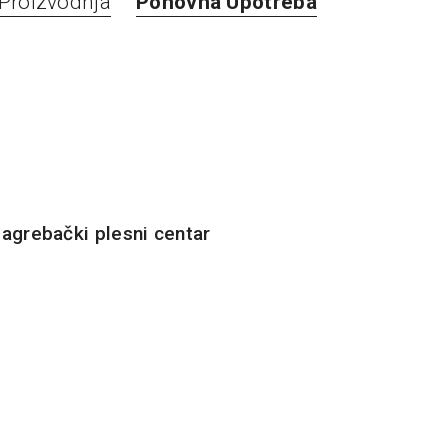
Proizvodnja
Ponovna Upotreba
agrebački plesni centar