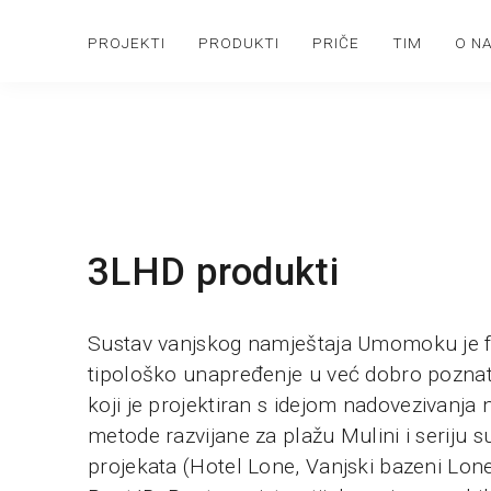
PROJEKTI
PRODUKTI
PRIČE
TIM
O N
3LHD produkti
Sustav vanjskog namještaja Umomoku je f
tipološko unapređenje u već dobro pozna
koji je projektiran s idejom nadovezivanja 
metode razvijane za plažu Mulini i seriju s
projekata (Hotel Lone, Vanjski bazeni Lone