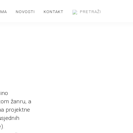
AMA
NOVOSTI
KONTAKT
ino
tom žanru, a
na projektne
usjednih
).