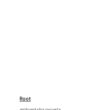
Root
ambijentalna rasvjeta,