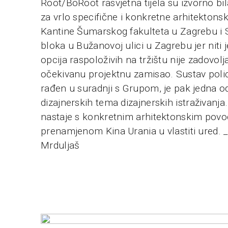
Root/BoRoot rasvjetna tijela su izvorno bil
za vrlo specifične i konkretne arhitektons
Kantine Šumarskog fakulteta u Zagrebu 
bloka u Bužanovoj ulici u Zagrebu jer niti 
opcija raspoloživih na tržištu nije zadovolj
očekivanu projektnu zamisao. Sustav polic
rađen u suradnji s Grupom, je pak jedna od
dizajnerskih tema dizajnerskih istraživanja. 
nastaje s konkretnim arhitektonskim pov
prenamjenom Kina Urania u vlastiti ured. 
Mrduljaš