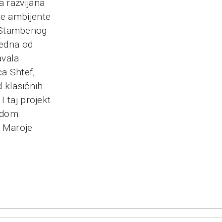
a razvijana
ke ambijente
i Stambenog
jedna od
avala
a Shtef,
 klasičnih
I taj projekt
odom:
_ Maroje