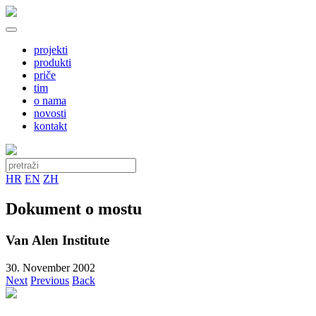
projekti
produkti
priče
tim
o nama
novosti
kontakt
HR
EN
ZH
Dokument o mostu
Van Alen Institute
30. November 2002
Next
Previous
Back