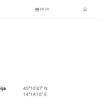
HR
EN
ZH
ija
45°10'47'' N
14°14'10'' E