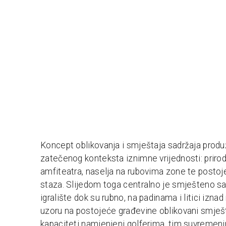
Koncept oblikovanja i smještaja sadržaja produ
zatečenog konteksta iznimne vrijednosti: priro
amfiteatra, naselja na rubovima zone te postoje
staza. Slijedom toga centralno je smješteno s
igralište dok su rubno, na padinama i litici izna
uzoru na postojeće građevine oblikovani smješt
kapaciteti namjenjeni golferima, tim suvreme