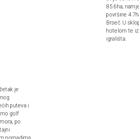
85.6ha, namjen
površine 4.7h
Brseč. U sklop
hotelom te iz
igrališta.
žetak je
dnog
ćih puteva i
amo golf
d mora, po
ajni
nim nomadima,