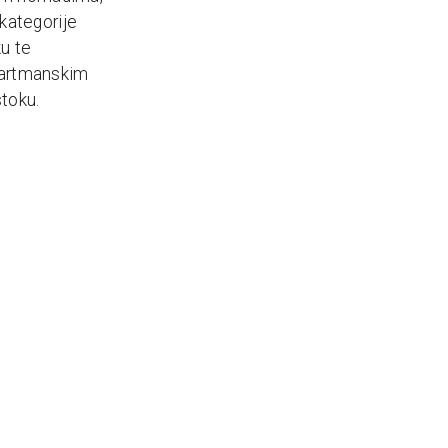
(kategorije
u te
apartmanskim
stoku.