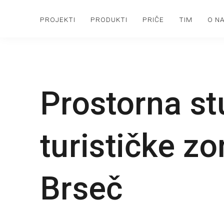
PROJEKTI
PRODUKTI
PRIČE
TIM
O N
Prostorna st
turističke z
Brseč