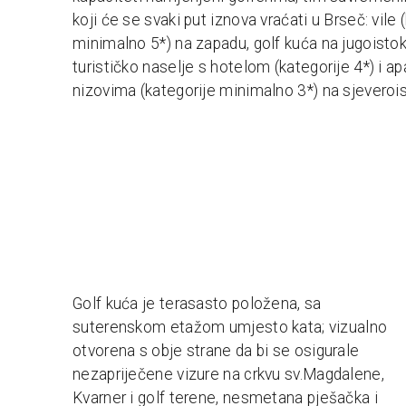
koji će se svaki put iznova vraćati u Brseč: vile 
minimalno 5*) na zapadu, golf kuća na jugoistok
turističko naselje s hotelom (kategorije 4*) i 
nizovima (kategorije minimalno 3*) na sjeveroi
Golf kuća je terasasto položena, sa
suterenskom etažom umjesto kata; vizualno
otvorena s obje strane da bi se osigurale
nezapriječene vizure na crkvu sv.Magdalene,
Kvarner i golf terene, nesmetana pješačka i