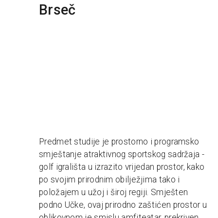
Brseč
Predmet studije je prostorno i programsko
smještanje atraktivnog sportskog sadržaja -
golf igrališta u izrazito vrijedan prostor, kako
po svojim prirodnim obilježjima tako i
položajem u užoj i široj regiji. Smješten
podno Učke, ovaj prirodno zaštićen prostor u
oblikovnom je smislu amfiteatar, prekriven