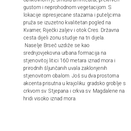
gustom i neprohodnom vegetacijom. S
lokacije ispresjecane stazama i puteljcima
pruža se izuzetno kvalitetan pogled na
Kvarner, Riječki zaljev i otok Cres. Državna
cesta dijeli zonu studije na tri dijela.
Naselje Brseč uzdiže se kao
srednjovjekovna urbana formacija na
stjenovitoj litici 160 metara iznad mora i
prirodnih šljunčanih uvala zaklonjenih
stjenovitom obalom. Još su dva prostorna
akcenta prisutna u krajoliku: gradsko groblje s
crkvom sv. Stjepana i crkva sv. Magdalene na
hridi visoko iznad mora.