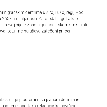
m gradskim centrima u široj i užoj regiji - od
a 265km udaljenosti. Zato odabir golfa kao
i razvoj cijele zone u gospodarskom smislu ali
valitetu i ne narušava zatečeni prirodni
ta studije prostornim su planom definirane
 namjene: sportsko-rekreacijska površine