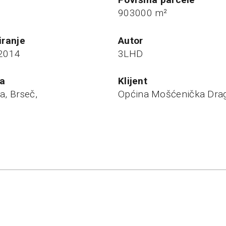
903000 m²
tiranje
autor
 2014
3LHD
ja
klijent
a, Brseč,
Općina Mošćenička Dra