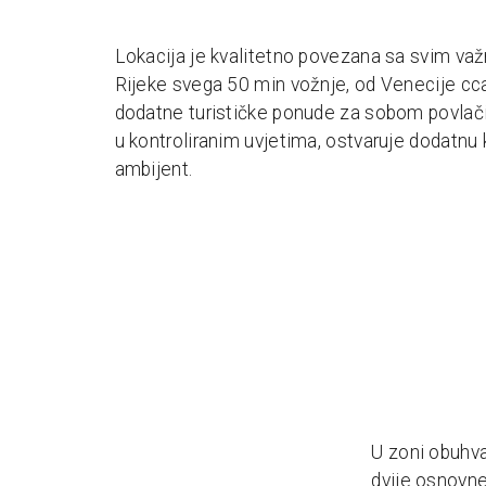
Lokacija je kvalitetno povezana sa svim važni
Rijeke svega 50 min vožnje, od Venecije cc
dodatne turističke ponude za sobom povlači 
u kontroliranim uvjetima, ostvaruje dodatnu k
ambijent.
U zoni obuhva
dvije osnovne