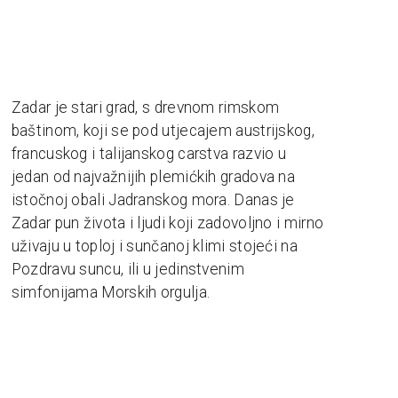
Zadar je stari grad, s drevnom rimskom
baštinom, koji se pod utjecajem austrijskog,
francuskog i talijanskog carstva razvio u
jedan od najvažnijih plemićkih gradova na
istočnoj obali Jadranskog mora. Danas je
Zadar pun života i ljudi koji zadovoljno i mirno
uživaju u toploj i sunčanoj klimi stojeći na
Pozdravu suncu, ili u jedinstvenim
simfonijama Morskih orgulja.