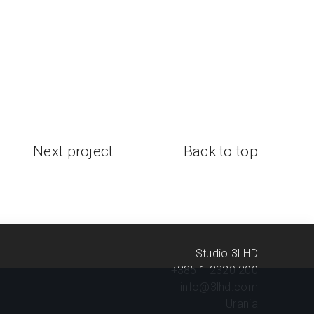
Next project
Back to top
Studio 3LHD
+385 1 2320 200
info@3lhd.com
Urania