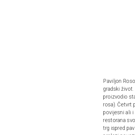
Paviljon Roso
gradski život
proizvodio st
rosa). Četvrt 
povijesni ali 
restorana svo
trg ispred pa