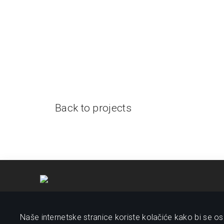
Back to projects
Naše internetske stranice koriste kolačiće kako bi se osi