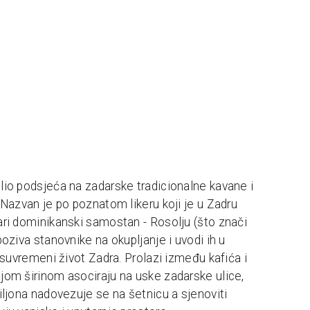
lio podsjeća na zadarske tradicionalne kavane i
. Nazvan je po poznatom likeru koji je u Zadru
ari dominikanski samostan - Rosolju (što znači
poziva stanovnike na okupljanje i uvodi ih u
i suvremeni život Zadra. Prolazi između kafića i
jom širinom asociraju na uske zadarske ulice,
viljona nadovezuje se na šetnicu a sjenoviti