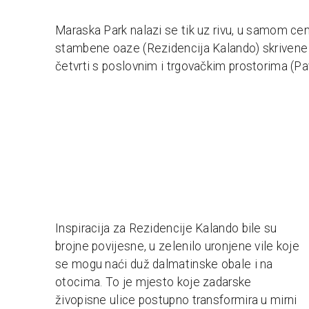
Maraska Park nalazi se tik uz rivu, u samom cent
stambene oaze (Rezidencija Kalando) skrivene 
četvrti s poslovnim i trgovačkim prostorima (Pav
Inspiracija za Rezidencije Kalando bile su
brojne povijesne, u zelenilo uronjene vile koje
se mogu naći duž dalmatinske obale i na
otocima. To je mjesto koje zadarske
živopisne ulice postupno transformira u mirni