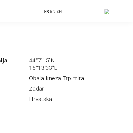
HR
EN
ZH
ija
44°7'15''N
15°13'33''E
Obala kneza Trpimira
Zadar
Hrvatska