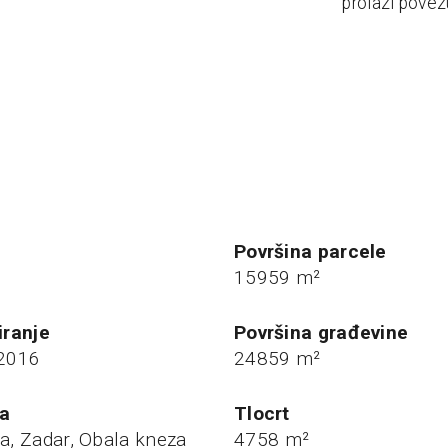
prolazi povez
Površina parcele
15959 m²
tiranje
Površina građevine
 2016
24859 m²
ja
Tlocrt
a, Zadar, Obala kneza
4758 m²