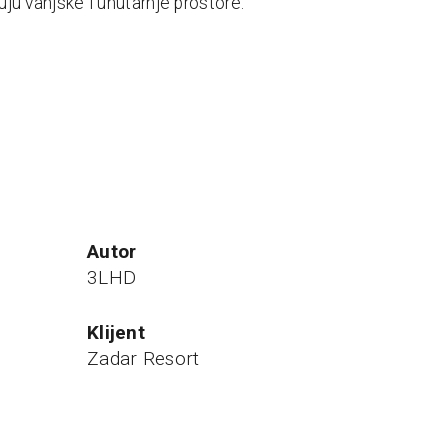
uju vanjske i unutarnje prostore.
autor
3LHD
klijent
Zadar Resort