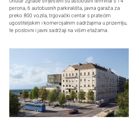
Unutar zgrade smješteni su autobusni terminal s 14
perona, 6 autobusnih parkirališta, javna garaža za
preko 800 vozila, trgovački centar s pratećim
ugostiteljskim i komercijalnim sadržajima u prizemlju,
te poslovni i javni sadržaji na višim etažama.