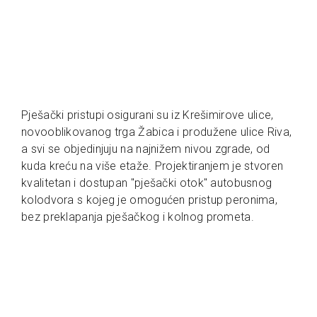
Pješački pristupi osigurani su iz Krešimirove ulice,
novooblikovanog trga Žabica i produžene ulice Riva,
a svi se objedinjuju na najnižem nivou zgrade, od
kuda kreću na više etaže. Projektiranjem je stvoren
kvalitetan i dostupan "pješački otok" autobusnog
kolodvora s kojeg je omogućen pristup peronima,
bez preklapanja pješačkog i kolnog prometa.