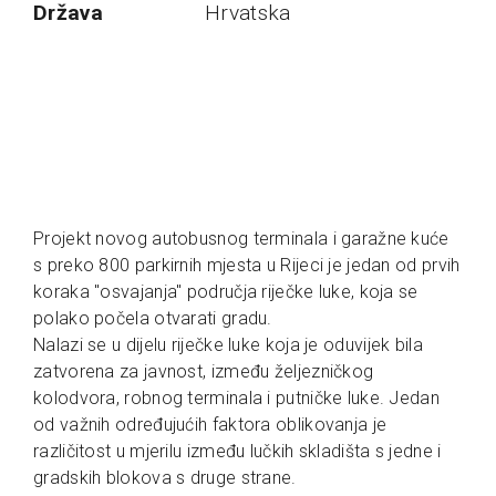
Država
Hrvatska
Projekt novog autobusnog terminala i garažne kuće
s preko 800 parkirnih mjesta u Rijeci je jedan od prvih
koraka "osvajanja" područja riječke luke, koja se
polako počela otvarati gradu.
Nalazi se u dijelu riječke luke koja je oduvijek bila
zatvorena za javnost, između željezničkog
kolodvora, robnog terminala i putničke luke. Jedan
od važnih određujućih faktora oblikovanja je
različitost u mjerilu između lučkih skladišta s jedne i
gradskih blokova s druge strane.