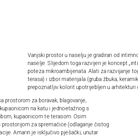
Vanjski prostor u naselju je gradiran od intimn
naselje. Slijedom toga razvijen je koncept „int
poteza mikroambijenata. Alati za razvijanje tog
terasa) i izbor materijala (gruba žbuka, keramik
prepoznatljiv kolorit upotrijebljen u arhitekturi
a prostorom za boravak, blagovanje,
 kupaonicom na katu i jednoetažnog s
sobom, kupaonicom te terasom. Osim
 s prostorijom za spremačice (odlaganje čistog
acije. Amarin je isključivo pješački, unutar