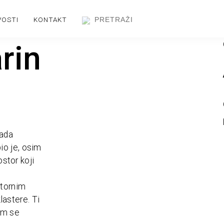
VOSTI
KONTAKT
rin
rada
io je, osim
ostor koji
stornim
klastere. Ti
jim se