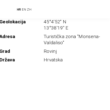
HR
EN
ZH
Geolokacija
45°4'52'' N
13°38'19'' E
Adresa
Turistička zona ''Monsena-
Valdaliso''
Grad
Rovinj
Država
Hrvatska