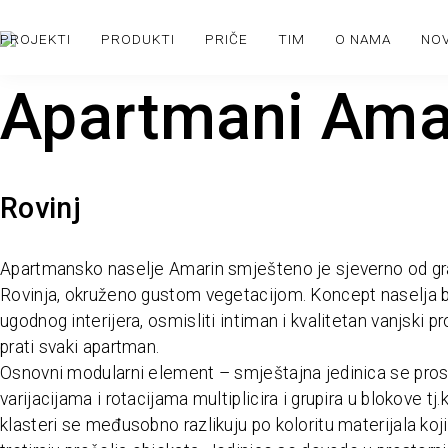
PROJEKTI
PRODUKTI
PRIČE
TIM
O NAMA
NO
Apartmani Ama
Rovinj
Apartmansko naselje Amarin smješteno je sjeverno od g
Rovinja, okruženo gustom vegetacijom. Koncept naselja b
ugodnog interijera, osmisliti intiman i kvalitetan vanjski pr
prati svaki apartman.
Osnovni modularni element – smještajna jedinica se pro
varijacijama i rotacijama multiplicira i grupira u blokove tj.
klasteri se međusobno razlikuju po koloritu materijala ko