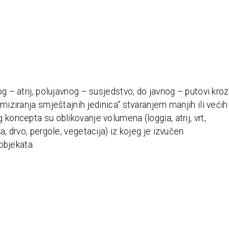
og – atrij, polujavnog – susjedstvo, do javnog – putovi kroz
imiziranja smještajnih jedinica“ stvaranjem manjih ili većih
 koncepta su oblikovanje volumena (loggia, atrij, vrt,
a, drvo, pergole, vegetacija) iz kojeg je izvučen
 objekata.