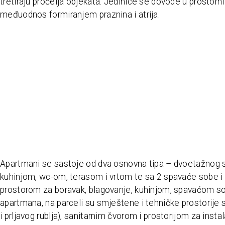
tretiraju pročelja objekata. Jedinice se dovode u prostorni
međuodnos formiranjem praznina i atrija.
Apartmani se sastoje od dva osnovna tipa – dvoetažnog s
kuhinjom, wc-om, terasom i vrtom te sa 2 spavaće sobe i
prostorom za boravak, blagovanje, kuhinjom, spavaćom 
apartmana, na parceli su smještene i tehničke prostorije
i prljavog rublja), sanitarnim čvorom i prostorijom za instal