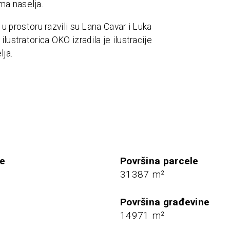
ma naselja.
u u prostoru razvili su Lana Cavar i Luka
lustratorica OKO izradila je ilustracije
lja.
je
Površina parcele
2
31387 m²
Površina građevine
3
14971 m²