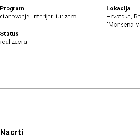
program
Lokacija
stanovanje, interijer, turizam
Hrvatska, Ro
''Monsena-Va
status
realizacija
Nacrti