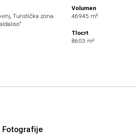
Volumen
vinj, Turistička zona
46945 m³
ldaliso''
Tlocrt
8603 m²
Fotografije