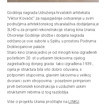
Godišnja nagrada Udruženja hrvatskih arhitekata
"Viktor Kovačić" za najuspješnije ostvarenje u svim
područjima arhitektonskog stvaralaštva dodijeljena je
3LHD-u za projekt rekonstrukcije starog kina Urania.
Otvorenje Godišnje izložbe i dodjela nagrada
održano je ove subote u Splitu, u prostoru Podruma
Dioklecijanove palače.
Staro kino Urania jedno je od mnogih kina izgrađenih
početkom 20. st u urbanim blokovima cijelog
zagrebačkog donjeg grada. Iako izgrađena 1939.,
cijela je struktura bila vrlo dobro očuvana, s
potpornim stupovima, glavnim lukovima u velikoj
dvorani i svim stropovima - posebnim primjerom
prvih betonskih konstrukcija s uzdužnim uskim
strukturnim rebrima iz tog razdoblja.
Više o projektu Urania pročitajte na
LINKU
.