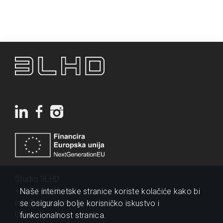
Studio 3LHD
+385 1 2320 200
Naše internetske stranice koriste kolačiće kako bi
info@3lhd.com
se osiguralo bolje korisničko iskustvo i
Urania
funkcionalnost stranica.