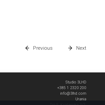
Previous
Next
Studio 3LHD
+385 1 2320 200
info@3lhd.com
Urania
Trg E. Kvaternika 3/3,