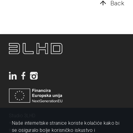
Back
Studio 3LHD
+385 1 2320 200
Naše internetske stranice koriste kolačiće kako bi
info@3lhd.com
se osiguralo bolje korisničko iskustvo i