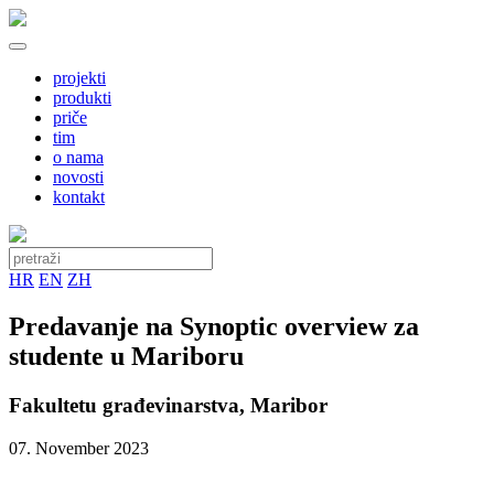
projekti
produkti
priče
tim
o nama
novosti
kontakt
HR
EN
ZH
Predavanje na Synoptic overview za
studente u Mariboru
Fakultetu građevinarstva, Maribor
07. November 2023