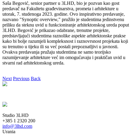
Saša Begović, senior partner u 3LHD, bio je pozvan kao gost
predavač na Fakultetu građevinarstva, prometa i arhitekture u
utorak, 7. studenoga 2023. godine. Ovo inspirativno predavanje,
nazvano "Synoptic overview," pružilo je studentima jedinstvenu
priliku da steknu uvid u funkcioniranje arhitektonskog ureda poput
3LHD. Begović je prikazao odabrane, trenutne projekte,
predstavljajući studentima raznolike aspekte arhitektonske prakse
kako bi bolje razumjeli kompleksnost i raznovrsnost projekata koji
su trenutno u tijeku ili su već postali prepoznatljivi u javnosti.
Ovakva predavanja pružaju studentima ne samo teorijsko
razumijevanje arhitekture već im omogućavaju i praktičan uvid u
stvarni rad arhitektonskog ureda.
Next
Previous
Back
Studio 3LHD
+385 1 2320 200
info@3lhd.com
Urania