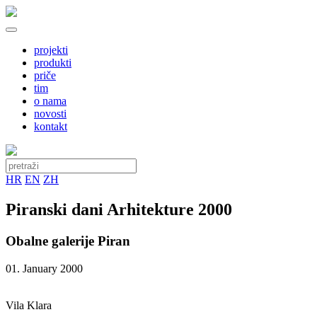
projekti
produkti
priče
tim
o nama
novosti
kontakt
HR
EN
ZH
Piranski dani Arhitekture 2000
Obalne galerije Piran
01. January 2000
Vila Klara