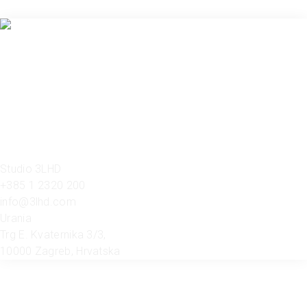
Studio 3LHD
+385 1 2320 200
info@3lhd.com
Urania
Trg E. Kvaternika 3/3,
10000 Zagreb, Hrvatska