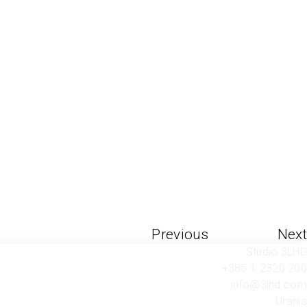
Previous
Next
Studio 3LHD
+385 1 2320 200
info@3lhd.com
Urania