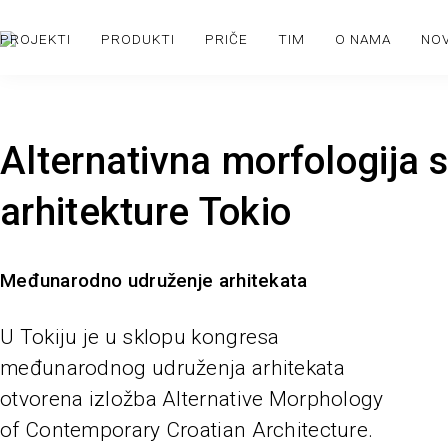
PROJEKTI
PRODUKTI
PRIČE
TIM
O NAMA
NO
Alternativna morfologija
arhitekture Tokio
Međunarodno udruženje arhitekata
U Tokiju je u sklopu kongresa
međunarodnog udruženja arhitekata
otvorena izložba Alternative Morphology
of Contemporary Croatian Architecture.