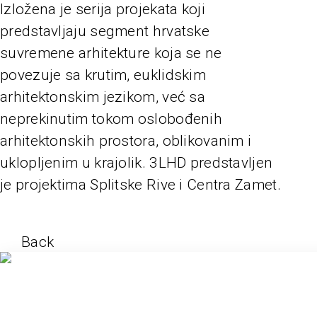
Izložena je serija projekata koji
predstavljaju segment hrvatske
suvremene arhitekture koja se ne
povezuje sa krutim, euklidskim
arhitektonskim jezikom, već sa
neprekinutim tokom oslobođenih
arhitektonskih prostora, oblikovanim i
uklopljenim u krajolik. 3LHD predstavljen
je projektima Splitske Rive i Centra Zamet.
Back