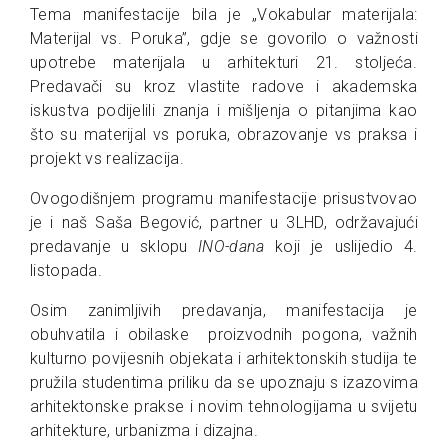
Tema manifestacije bila je „Vokabular materijala:
Materijal vs. Poruka”, gdje se govorilo o važnosti
upotrebe materijala u arhitekturi 21. stoljeća.
Predavači su kroz vlastite radove i akademska
iskustva podijelili znanja i mišljenja o pitanjima kao
što su materijal vs poruka, obrazovanje vs praksa i
projekt vs realizacija.
Ovogodišnjem programu manifestacije prisustvovao
je i naš Saša Begović, partner u 3LHD, održavajući
predavanje u sklopu
INO-dana
koji je uslijedio 4.
listopada.
Osim zanimljivih predavanja, manifestacija je
obuhvatila i obilaske proizvodnih pogona, važnih
kulturno povijesnih objekata i arhitektonskih studija te
pružila studentima priliku da se upoznaju s izazovima
arhitektonske prakse i novim tehnologijama u svijetu
arhitekture, urbanizma i dizajna.