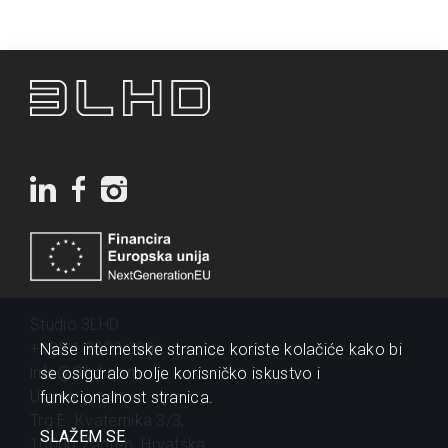
Studio 3LHD
+385 1 2320 200
Naše internetske stranice koriste kolačiće kako bi
info@3lhd.com
se osiguralo bolje korisničko iskustvo i
Urania
funkcionalnost stranica.
Trg E. Kvaternika 3/3,
SLAŽEM SE
10000 Zagreb, Hrvatska