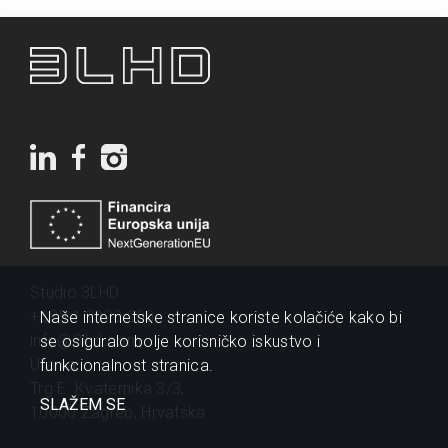
Studio 3LHD
+385 1 2320 200
Naše internetske stranice koriste kolačiće kako bi
info@3lhd.com
se osiguralo bolje korisničko iskustvo i
Urania
funkcionalnost stranica.
Trg E. Kvaternika 3/3,
SLAŽEM SE
10000 Zagreb, Hrvatska