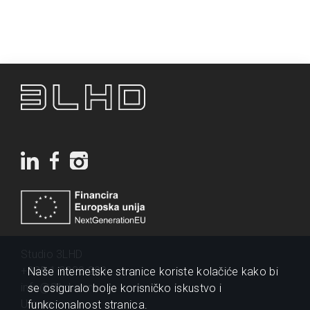
Studio 3LHD
+385 1 2320 200
Naše internetske stranice koriste kolačiće kako bi
info@3lhd.com
se osiguralo bolje korisničko iskustvo i
Urania
funkcionalnost stranica.