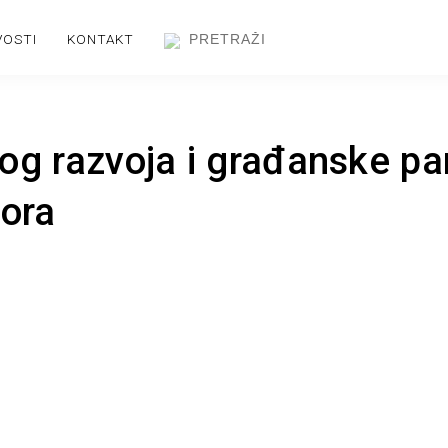
VOSTI
KONTAKT
og razvoja i građanske par
tora