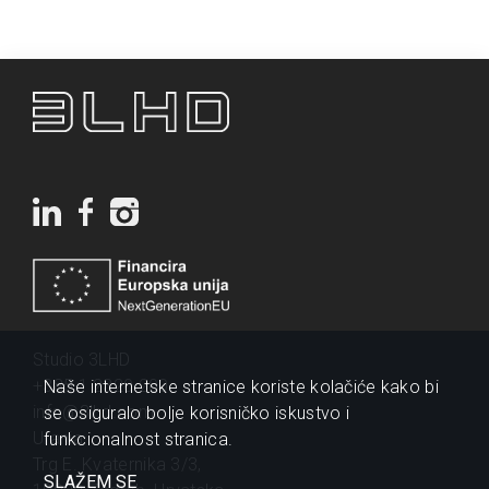
Studio 3LHD
+385 1 2320 200
Naše internetske stranice koriste kolačiće kako bi
info@3lhd.com
se osiguralo bolje korisničko iskustvo i
Urania
funkcionalnost stranica.
Trg E. Kvaternika 3/3,
SLAŽEM SE