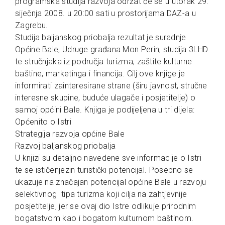
programska studija razvoja održat će se u utorak 29.
siječnja 2008. u 20:00 sati u prostorijama DAZ-a u
Zagrebu.
Studija baljanskog priobalja rezultat je suradnje
Općine Bale, Udruge građana Mon Perin, studija 3LHD
te stručnjaka iz područja turizma, zaštite kulturne
baštine, marketinga i financija. Cilj ove knjige je
informirati zainteresirane strane (širu javnost, stručne
interesne skupine, buduće ulagače i posjetitelje) o
samoj općini Bale. Knjiga je podijeljena u tri dijela:
Općenito o Istri
Strategija razvoja općine Bale
Razvoj baljanskog priobalja
U knjizi su detaljno navedene sve informacije o Istri
te se ističenjezin turistički potencijal. Posebno se
ukazuje na značajan potencijal općine Bale u razvoju
selektivnog tipa turizma koji cilja na zahtjevnije
posjetitelje, jer se ovaj dio Istre odlikuje prirodnim
bogatstvom kao i bogatom kulturnom baštinom.