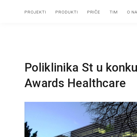
PROJEKTI
PRODUKTI
PRIČE
TIM
O N
Poliklinika St u konk
Awards Healthcare