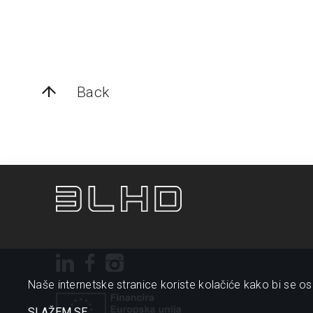
Back
Naše internetske stranice koriste kolačiće kako bi se osi
SLAŽEM SE