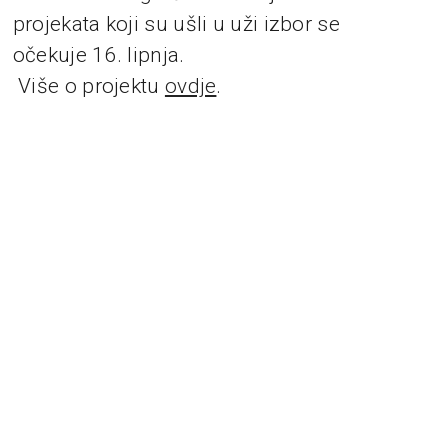
projekata koji su ušli u uži izbor se
očekuje 16. lipnja.
Više o projektu
ovdje
.