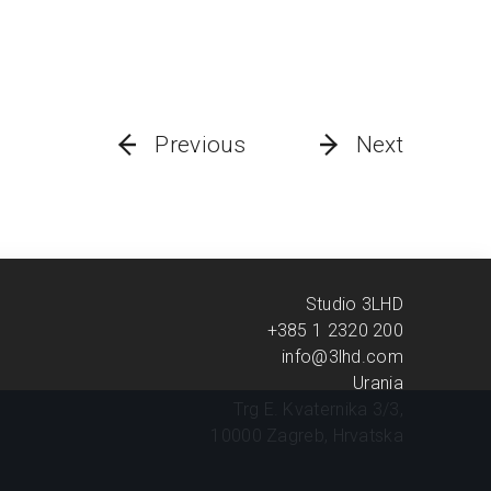
Previous
Next
Studio 3LHD
+385 1 2320 200
info@3lhd.com
Urania
Trg E. Kvaternika 3/3,
10000 Zagreb, Hrvatska