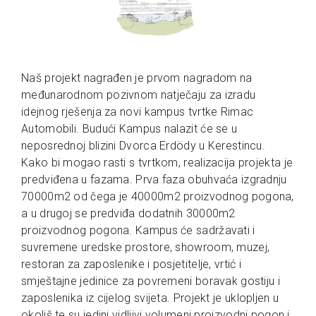
Naš projekt nagrađen je prvom nagradom na
međunarodnom pozivnom natječaju za izradu
idejnog rješenja za novi kampus tvrtke Rimac
Automobili. Budući Kampus nalazit će se u
neposrednoj blizini Dvorca Erdödy u Kerestincu.
Kako bi mogao rasti s tvrtkom, realizacija projekta je
predviđena u fazama. Prva faza obuhvaća izgradnju
70000m2 od čega je 40000m2 proizvodnog pogona,
a u drugoj se predviđa dodatnih 30000m2
proizvodnog pogona. Kampus će sadržavati i
suvremene uredske prostore, showroom, muzej,
restoran za zaposlenike i posjetitelje, vrtić i
smještajne jedinice za povremeni boravak gostiju i
zaposlenika iz cijelog svijeta. Projekt je uklopljen u
okoliš te su jedini vidljivi volumeni proizvodni pogon i