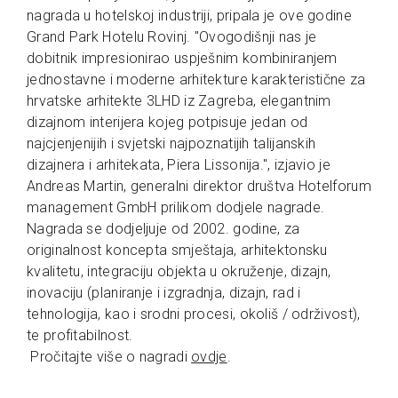
nagrada u hotelskoj industriji, pripala je ove godine
Grand Park Hotelu Rovinj. "Ovogodišnji nas je
dobitnik impresionirao uspješnim kombiniranjem
jednostavne i moderne arhitekture karakteristične za
hrvatske arhitekte 3LHD iz Zagreba, elegantnim
dizajnom interijera kojeg potpisuje jedan od
najcjenjenijih i svjetski najpoznatijih talijanskih
dizajnera i arhitekata, Piera Lissonija.", izjavio je
Andreas Martin, generalni direktor društva Hotelforum
management GmbH prilikom dodjele nagrade.
Nagrada se dodjeljuje od 2002. godine, za
originalnost koncepta smještaja, arhitektonsku
kvalitetu, integraciju objekta u okruženje, dizajn,
inovaciju (planiranje i izgradnja, dizajn, rad i
tehnologija, kao i srodni procesi, okoliš / održivost),
te profitabilnost.
Pročitajte više o nagradi
ovdje
.