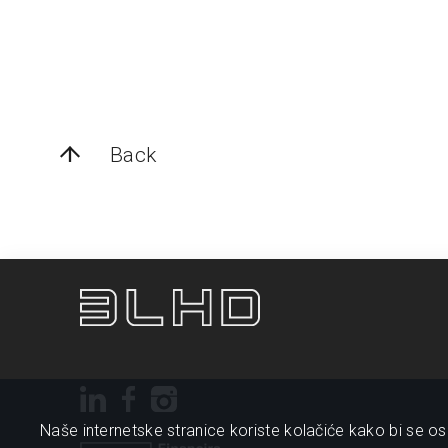
Back
Naše internetske stranice koriste kolačiće kako bi se osi