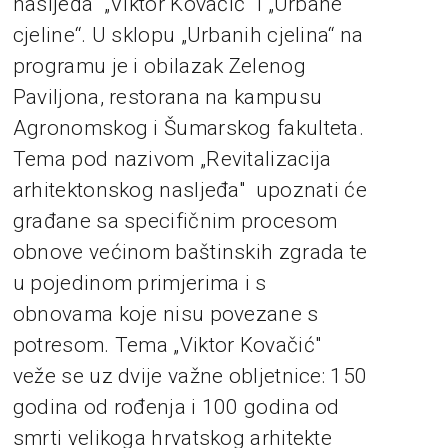
nasljeđa" „Viktor Kovačić" i „Urbane
cjeline“. U sklopu „Urbanih cjelina“ na
programu je i obilazak Zelenog
Paviljona, restorana na kampusu
Agronomskog i Šumarskog fakulteta.
Tema pod nazivom „Revitalizacija
arhitektonskog nasljeđa" upoznati će
građane sa specifičnim procesom
obnove većinom baštinskih zgrada te
u pojedinom primjerima i s
obnovama koje nisu povezane s
potresom. Tema „Viktor Kovačić"
veže se uz dvije važne obljetnice: 150
godina od rođenja i 100 godina od
smrti velikoga hrvatskog arhitekte