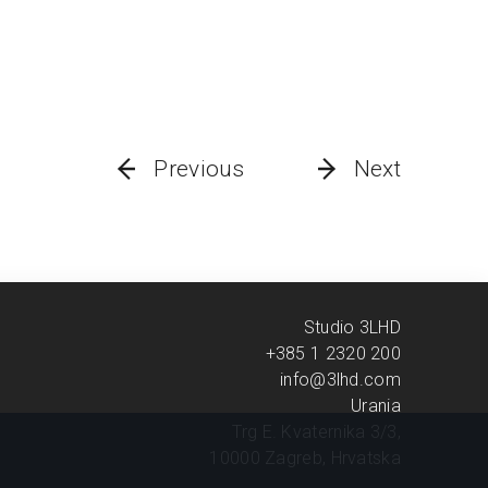
Previous
Next
Studio 3LHD
+385 1 2320 200
info@3lhd.com
Urania
Trg E. Kvaternika 3/3,
10000 Zagreb, Hrvatska