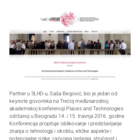
Partner u 3LHD-u, Saša Begović, bio je jedan od
keynote govornika na Trećoj međunarodnoj
akademskoj konferenciji Places and Technologies
održanoj u Beogradu 14. i 15. travnja 2016. godine.
Konferencija propituje oblikovanje i predstavljanje
znanja o tehnologiji i okolišu, etičke aspekte i
potencijalne rizike, razvojna rješenja, stručnost i