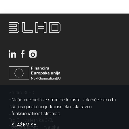
Studio 3LHD
+385 1 2320 200
Naše internetske stranice koriste kolačiće kako bi
info@3lhd.com
se osiguralo bolje korisničko iskustvo i
Urania
funkcionalnost stranica.
Trg E. Kvaternika 3/3,
SLAŽEM SE
10000 Zagreb, Hrvatska