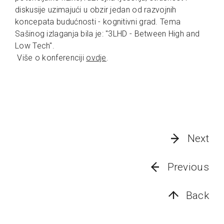
diskusije uzimajući u obzir jedan od razvojnih
koncepata budućnosti - kognitivni grad. Tema
Sašinog izlaganja bila je: "3LHD - Between High and
Low Tech".
Više o konferenciji
ovdje
.
Next
Previous
Back