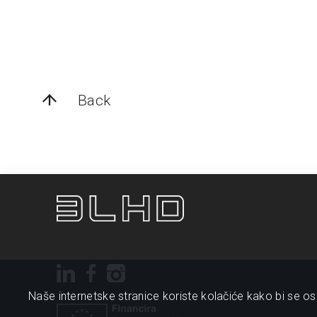
Back
Naše internetske stranice koriste kolačiće kako bi se osi