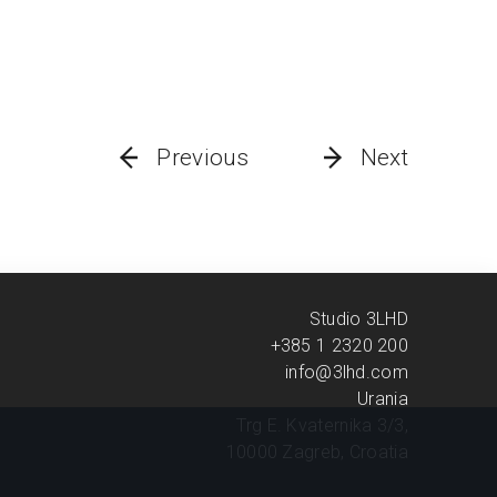
Previous
Next
Studio 3LHD
+385 1 2320 200
info@3lhd.com
Urania
Trg E. Kvaternika 3/3,
10000 Zagreb, Croatia