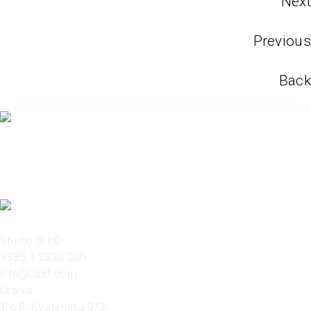
Next
Previous
Back
Studio 3LHD
+385 1 2320 200
info@3lhd.com
Urania
Trg E. Kvaternika 3/3,