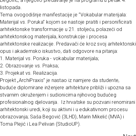
Begović, a njegovo predavanje je na programu u petak 4.
listopada.
Tema ovogodišnje manifestacije je “Vokabular materijala:
Materijal vs. Poruka” kojom se nastoje pratiti i personificirati
arhitektonske transformacije u 21. stoljeću, polazeći od
arhitektonskog materijala, konstrukcije i procesa
arhitektonske realizacije. Predavači će kroz svoj arhitektonski
opus i akademsko iskustvo, dati odgovore na pitanja:
1. Materijal vs. Poruka - vokabular materijala;
2. Obrazovanje vs. Praksa;
3. Projekat vs. Realizacija.
Projekt „ArchiPraxis” je nastao iz namjere da studente,
buduće diplomirane inženjere arhitekture približi i upozna sa
stvarnim okruženjem i sudionicima njihovog budućeg
profesionalnog djelovanja. Iz hrvatske su pozvani renomirani
arhitektonski uredi, koji su aktivni i u edukativnom procesu
obrazovanja; Saša Begović (3LHD), Marin Mikelić (MVA) i
Toma Plejić i Lea Pelivan (StudioUP).