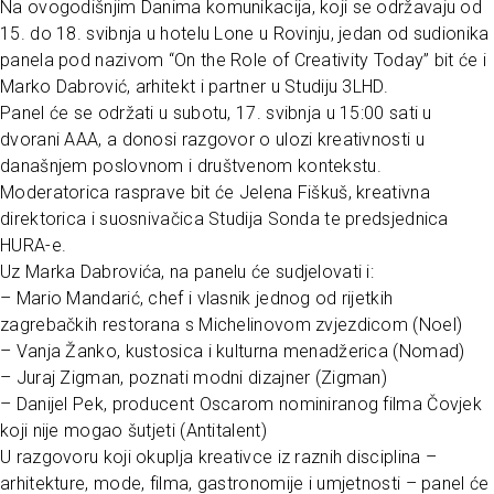
Na ovogodišnjim Danima komunikacija, koji se održavaju od
15. do 18. svibnja u hotelu Lone u Rovinju, jedan od sudionika
panela pod nazivom “On the Role of Creativity Today” bit će i
Marko Dabrović, arhitekt i partner u Studiju 3LHD.
Panel će se održati u subotu, 17. svibnja u 15:00 sati u
dvorani AAA, a donosi razgovor o ulozi kreativnosti u
današnjem poslovnom i društvenom kontekstu.
Moderatorica rasprave bit će Jelena Fiškuš, kreativna
direktorica i suosnivačica Studija Sonda te predsjednica
HURA-e.
Uz Marka Dabrovića, na panelu će sudjelovati i:
– Mario Mandarić, chef i vlasnik jednog od rijetkih
zagrebačkih restorana s Michelinovom zvjezdicom (Noel)
– Vanja Žanko, kustosica i kulturna menadžerica (Nomad)
– Juraj Zigman, poznati modni dizajner (Zigman)
– Danijel Pek, producent Oscarom nominiranog filma Čovjek
koji nije mogao šutjeti (Antitalent)
U razgovoru koji okuplja kreativce iz raznih disciplina –
arhitekture, mode, filma, gastronomije i umjetnosti – panel će