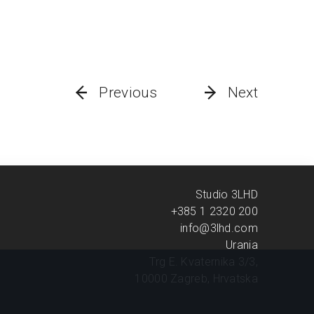
Previous
Next
Studio 3LHD
+385 1 2320 200
info@3lhd.com
Urania
Trg E. Kvaternika 3/3,
10000 Zagreb, Hrvatska