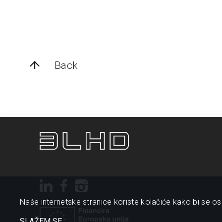
Back
Naše internetske stranice koriste kolačiće kako bi se osi
SLAŽEM SE