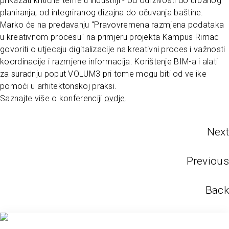
prikazati kritične teme u industriji - od održivosti do urbanog
planiranja, od integriranog dizajna do očuvanja baštine.
Marko će na predavanju "Pravovremena razmjena podataka
u kreativnom procesu" na primjeru projekta Kampus Rimac
govoriti o utjecaju digitalizacije na kreativni proces i važnosti
koordinacije i razmjene informacija. Korištenje BIM-a i alati
za suradnju poput VOLUM3 pri tome mogu biti od velike
pomoći u arhitektonskoj praksi.
Saznajte više o konferenciji
ovdje
.
Next
Previous
Back