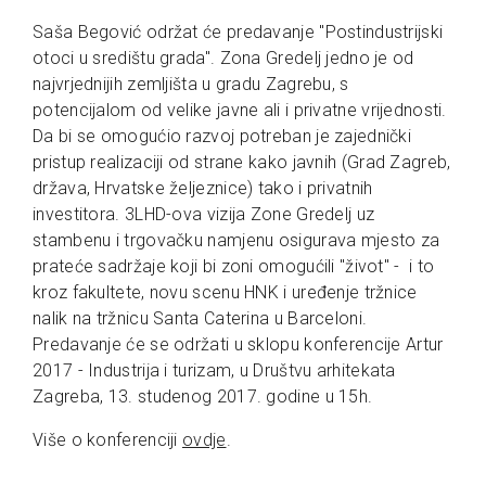
Saša Begović održat će predavanje "Postindustrijski
otoci u središtu grada". Zona Gredelj jedno je od
najvrjednijih zemljišta u gradu Zagrebu, s
potencijalom od velike javne ali i privatne vrijednosti.
Da bi se omogućio razvoj potreban je zajednički
pristup realizaciji od strane kako javnih (Grad Zagreb,
država, Hrvatske željeznice) tako i privatnih
investitora. 3LHD-ova vizija Zone Gredelj uz
stambenu i trgovačku namjenu osigurava mjesto za
prateće sadržaje koji bi zoni omogućili "život" - i to
kroz fakultete, novu scenu HNK i uređenje tržnice
nalik na tržnicu Santa Caterina u Barceloni.
Predavanje će se održati u sklopu konferencije Artur
2017 - Industrija i turizam, u Društvu arhitekata
Zagreba, 13. studenog 2017. godine u 15h.
Više o konferenciji
ovdje
.